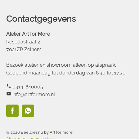
Contactgegevens
Atelier Art for More
Resedastraat 2
7021ZP Zelhem
Bezoek atelier en showroom alleen op afspraak.
Geopend maandag tot donderdag van 8.30 tot 17.30
phone
0314-840005
mail
info@artformore.nl
© 2026 Beeldjes.nu by Art for more
Algemene voorwaarden