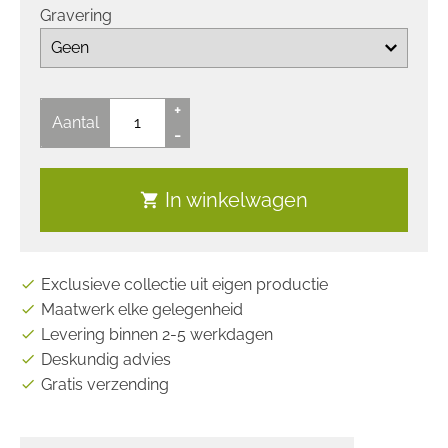
Gravering
+
Aantal
-
In winkelwagen
shopping_cart
Exclusieve collectie uit eigen productie
check
Maatwerk elke gelegenheid
check
Levering binnen 2-5 werkdagen
check
Deskundig advies
check
Gratis verzending
check