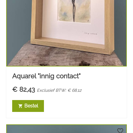
Aquarel "innig contact"
€ 82,43
Exclusief BTW: € 68,12
Bestel
shopping_cart
favorite_border