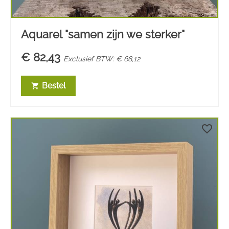
Aquarel "samen zijn we sterker"
€ 82,43
Exclusief BTW: € 68,12
Bestel
shopping_cart
favorite_border