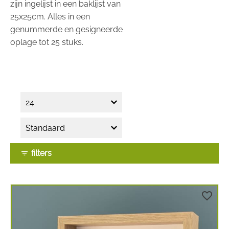
zijn ingelijst in een baklijst van
25x25cm. Alles in een
genummerde en gesigneerde
oplage tot 25 stuks.
filters
filter_list
favorite_border