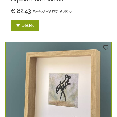
€ 82,43
Exclusief BTW: € 68,12
Bestel
shopping_cart
favorite_border