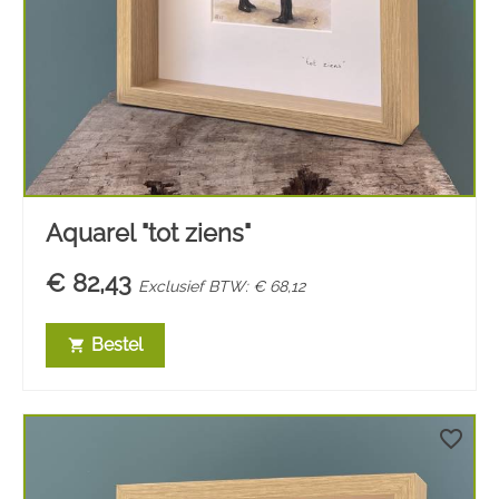
Aquarel "tot ziens"
€ 82,43
Exclusief BTW: € 68,12
Bestel
shopping_cart
favorite_border