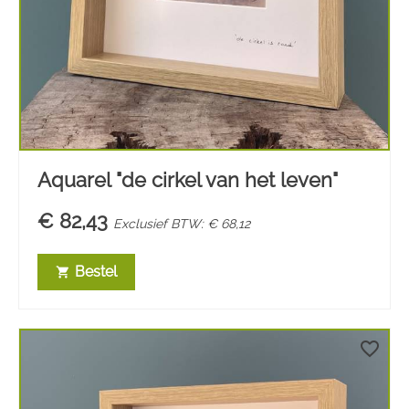
Aquarel "de cirkel van het leven"
€ 82,43
Exclusief BTW: € 68,12
Bestel
shopping_cart
favorite_border