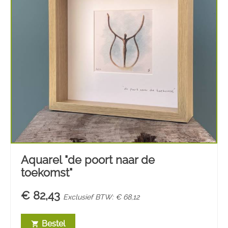
Aquarel "de poort naar de
toekomst"
€ 82,43
Exclusief BTW: € 68,12
Bestel
shopping_cart