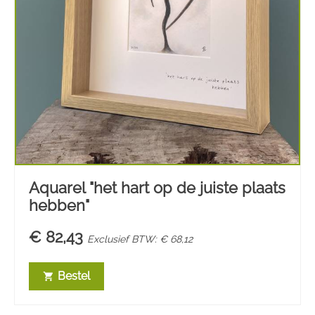
Aquarel "het hart op de juiste plaats
hebben"
€ 82,43
Exclusief BTW: € 68,12
Bestel
shopping_cart