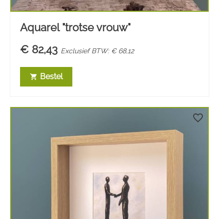
Aquarel "trotse vrouw"
€ 82,43
Exclusief BTW: € 68,12
Bestel
shopping_cart
favorite_border