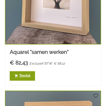
Aquarel "samen werken"
€ 82,43
Exclusief BTW: € 68,12
Bestel
shopping_cart
favorite_border