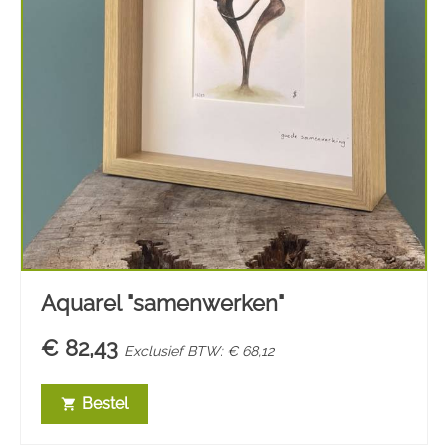
Aquarel "samenwerken"
€ 82,43
Exclusief BTW: € 68,12
Bestel
shopping_cart