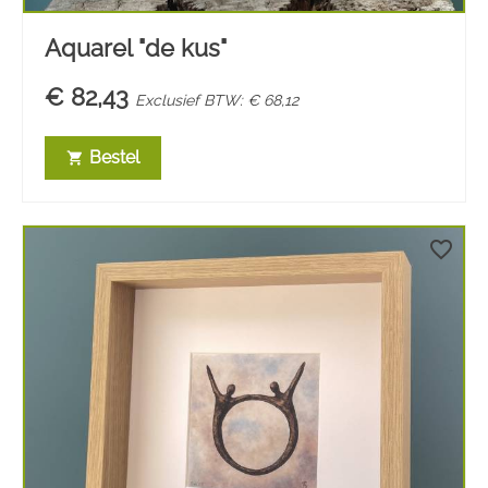
Aquarel "de kus"
€ 82,43
Exclusief BTW: € 68,12
Bestel
shopping_cart
favorite_border