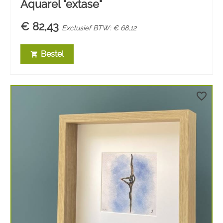
Aquarel "extase"
€ 82,43
Exclusief BTW: € 68,12
Bestel
shopping_cart
favorite_border