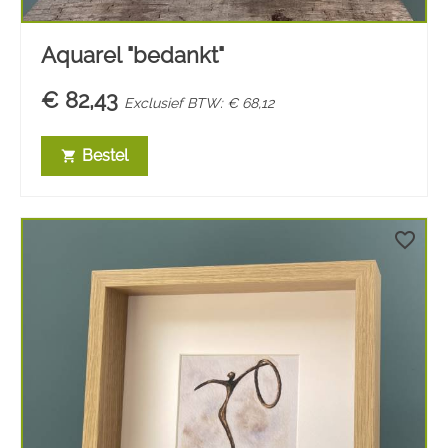
Aquarel "bedankt"
€ 82,43
Exclusief BTW: € 68,12
Bestel
shopping_cart
favorite_border