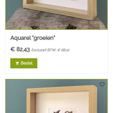
Aquarel "groeien"
€ 82,43
Exclusief BTW: € 68,12
Bestel
shopping_cart
favorite_border