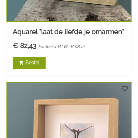
Aquarel "laat de liefde je omarmen"
€ 82,43
Exclusief BTW: € 68,12
Bestel
shopping_cart
favorite_border