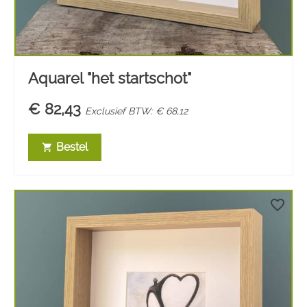
Aquarel "het startschot"
€ 82,43
Exclusief BTW: € 68,12
Bestel
shopping_cart
favorite_border