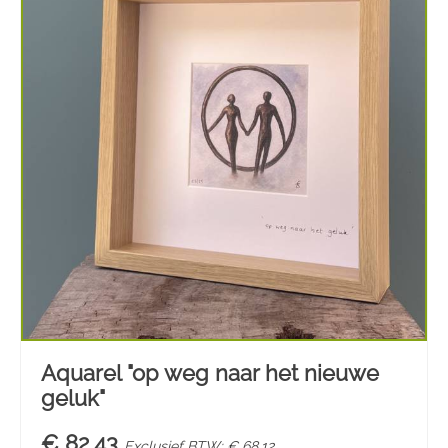
Aquarel "op weg naar het nieuwe
geluk"
€ 82,43
Exclusief BTW: € 68,12