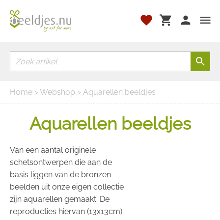
favorite
shopping_cart
person
menu
search
Home
>
Webshop
> Aquarellen beeldjes
Aquarellen beeldjes
Van een aantal originele
schetsontwerpen die aan de
basis liggen van de bronzen
beelden uit onze eigen collectie
zijn aquarellen gemaakt. De
reproducties hiervan (13x13cm)