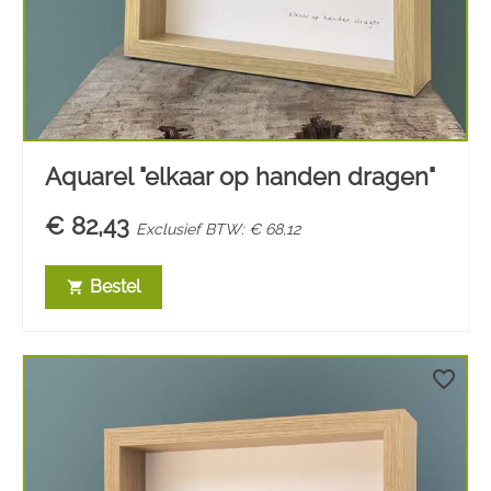
Aquarel "elkaar op handen dragen"
€ 82,43
Exclusief BTW: € 68,12
Bestel
shopping_cart
favorite_border