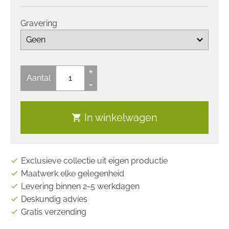
Gravering
+
Aantal
-
In winkelwagen
shopping_cart
Exclusieve collectie uit eigen productie
check
Maatwerk elke gelegenheid
check
Levering binnen 2-5 werkdagen
check
Deskundig advies
check
Gratis verzending
check