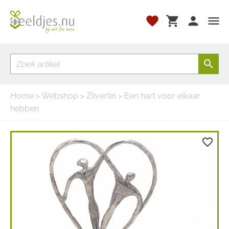
favorite
shopping_cart
person
menu
search
Home
>
Webshop
>
Zilvertin
> Een hart voor elkaar
hebben
favorite_border