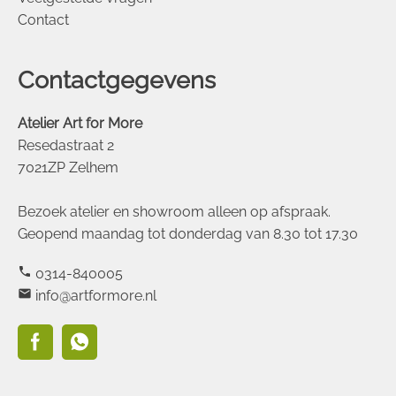
Contact
Contactgegevens
Atelier Art for More
Resedastraat 2
7021ZP Zelhem
Bezoek atelier en showroom alleen op afspraak.
Geopend maandag tot donderdag van 8.30 tot 17.30
phone
0314-840005
mail
info@artformore.nl