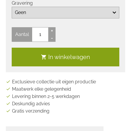
Gravering
+
Aantal
-
In winkelwagen
shopping_cart
Exclusieve collectie uit eigen productie
check
Maatwerk elke gelegenheid
check
Levering binnen 2-5 werkdagen
check
Deskundig advies
check
Gratis verzending
check