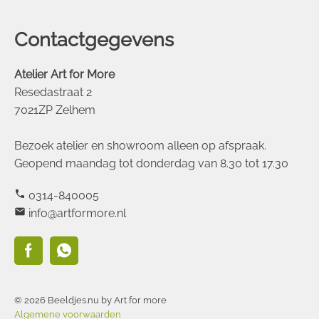
Contactgegevens
Atelier Art for More
Resedastraat 2
7021ZP Zelhem
Bezoek atelier en showroom alleen op afspraak.
Geopend maandag tot donderdag van 8.30 tot 17.30
phone
0314-840005
mail
info@artformore.nl
© 2026 Beeldjes.nu by Art for more
Algemene voorwaarden